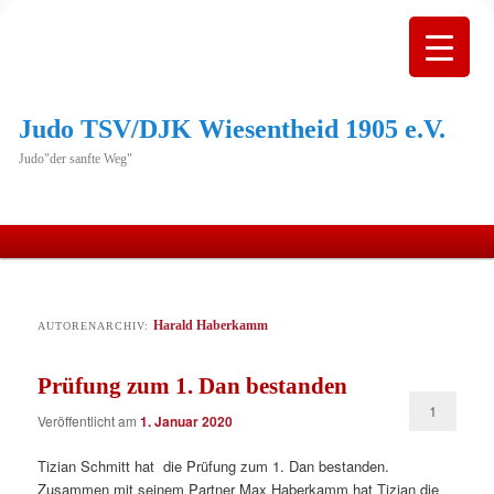
Judo TSV/DJK Wiesentheid 1905 e.V.
Judo"der sanfte Weg"
Hauptmenü
Zum
Zum
primären
sekundären
Harald Haberkamm
AUTORENARCHIV:
Inhalt
Inhalt
Prüfung zum 1. Dan bestanden
springen
springen
1
Veröffentlicht am
1. Januar 2020
Tizian Schmitt hat die Prüfung zum 1. Dan bestanden.
Zusammen mit seinem Partner Max Haberkamm hat Tizian die