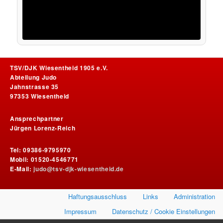
TSV/DJK Wiesentheid 1905 e.V.
Abteilung Judo
Jahnstrasse 35
97353 Wiesentheid
Ansprechpartner
Jürgen Lorenz-Reich
Tel: 09386-9795970
Mobil: 01520-4546771
E-Mail:
judo@tsv-djk-wiesentheid.de
Haftungsausschluss
Links
Administration
Impressum
Datenschutz / Cookie Einstellungen