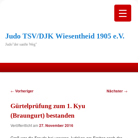
Judo TSV/DJK Wiesentheid 1905 e.V.
Judo"der sanfte Weg"
Hauptmenü
Zum
primären
Beitragsnavigation
←
Vorheriger
Nächster
→
Inhalt
Gürtelprüfung zum 1. Kyu
springen
(Braungurt) bestanden
Veröffentlicht am
27. November 2016
Groß war die Freude bei unseren Judokas am Freitag nach der